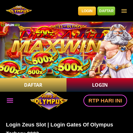
LOGIN
DAFTAR
DAFTAR
LOGIN
RTP HARI INI
Login Zeus Slot | Login Gates Of Olympus