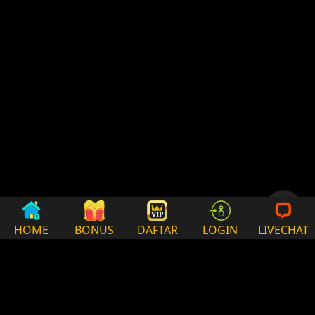
HOME
BONUS
DAFTAR
LOGIN
LIVECHAT