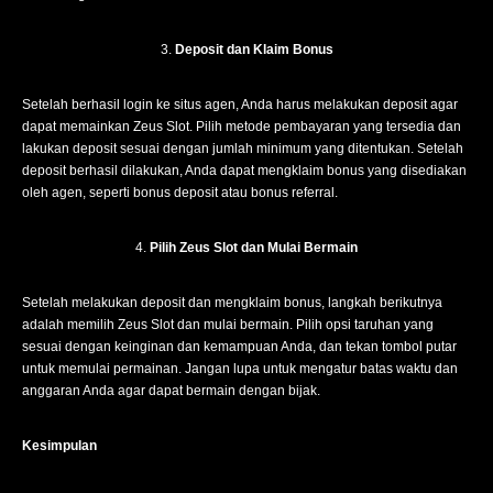
Deposit dan Klaim Bonus
Setelah berhasil login ke situs agen, Anda harus melakukan deposit agar
dapat memainkan Zeus Slot. Pilih metode pembayaran yang tersedia dan
lakukan deposit sesuai dengan jumlah minimum yang ditentukan. Setelah
deposit berhasil dilakukan, Anda dapat mengklaim bonus yang disediakan
oleh agen, seperti bonus deposit atau bonus referral.
Pilih Zeus Slot dan Mulai Bermain
Setelah melakukan deposit dan mengklaim bonus, langkah berikutnya
adalah memilih Zeus Slot dan mulai bermain. Pilih opsi taruhan yang
sesuai dengan keinginan dan kemampuan Anda, dan tekan tombol putar
untuk memulai permainan. Jangan lupa untuk mengatur batas waktu dan
anggaran Anda agar dapat bermain dengan bijak.
Kesimpulan