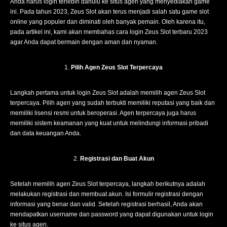
Anda harus login terlebih dahulu ke situs agen yang menyediakan game
ini. Pada tahun 2023, Zeus Slot akan terus menjadi salah satu game slot
online yang populer dan diminati oleh banyak pemain. Oleh karena itu,
pada artikel ini, kami akan membahas cara login Zeus Slot terbaru 2023
agar Anda dapat bermain dengan aman dan nyaman.
Pilih Agen Zeus Slot Terpercaya
Langkah pertama untuk login Zeus Slot adalah memilih agen Zeus Slot
terpercaya. Pilih agen yang sudah terbukti memiliki reputasi yang baik dan
memiliki lisensi resmi untuk beroperasi. Agen terpercaya juga harus
memiliki sistem keamanan yang kuat untuk melindungi informasi pribadi
dan data keuangan Anda.
Registrasi dan Buat Akun
Setelah memilih agen Zeus Slot terpercaya, langkah berikutnya adalah
melakukan registrasi dan membuat akun. Isi formulir registrasi dengan
informasi yang benar dan valid. Setelah registrasi berhasil, Anda akan
mendapatkan username dan password yang dapat digunakan untuk login
ke situs agen.